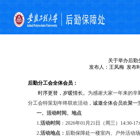
关于举办后勤
发布人：王凤梅 发布时间：
后勤分工会全体会员：
时序更替，岁暖情长。
为感谢大家一年来的辛
分工会
特策划
年终
联欢活动
，
诚邀全体会员欢聚一
一、
活动
时间
、
地点
1.
活动
时间
：
2026
年
01
月
21
日（周
三
）14:
3
0-1
7
2.
活动
地点：
后勤保障处
一楼
室内
、户外活动