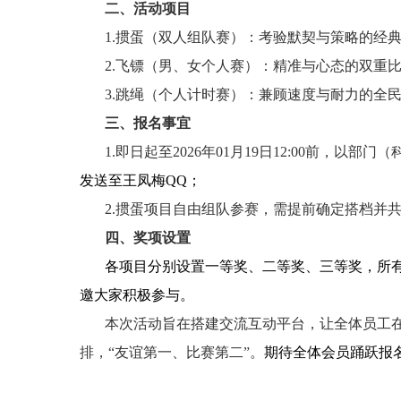
二、
活动
项目
1.掼蛋（双人组队赛）：考验默契与策略的经
2.飞镖（
男、女
个人赛）：精准与心态的双重
3.跳绳（个人计时赛）：兼顾速度与耐力的全
三、报名事宜
1.即日起至
2026
年
01
月
19
日1
2
:00
前
，以
部门（
发送至王凤梅
QQ
；
2
.
掼蛋项目
自由
组队参赛
，
需提前确定搭档并
四、奖项设置
各项目分别设置一等奖、二等奖、三等奖，所
邀大家积极参与。
本次
活动
旨在搭建交流互动平台，让全体员工
排，
“友谊第一、比赛第二
”。
期待全体会员踊跃报