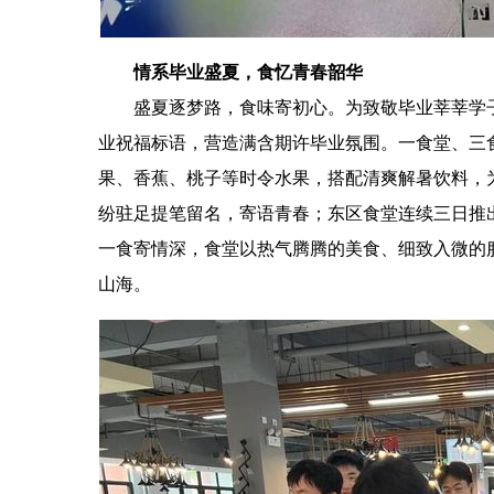
情系毕业盛夏，食忆青春韶华
盛夏逐梦路，食味寄初心。为致敬毕业莘莘学
业祝福标语，营造满含期许毕业氛围。一食堂、三
果、香蕉、桃子等时令水果，搭配清爽解暑饮料，
纷驻足提笔留名，寄语青春；东区食堂连续三日推
一食寄情深，食堂以热气腾腾的美食、细致入微的
山海。