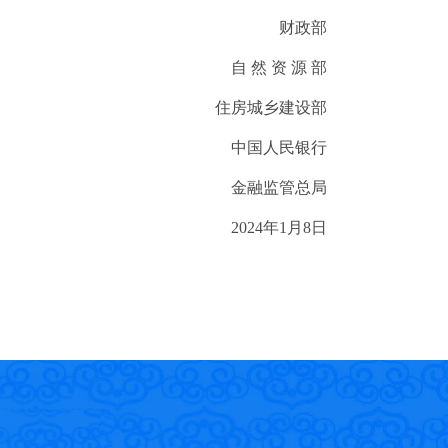
财政部
自 然 资 源 部
住房城乡建设部
中国人民银行
金融监管总局
2024
年
1
月
8
日