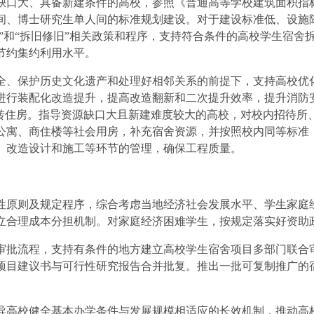
口大、具备新建条件的高校，参照《普通高等学校建筑面积指
间、博士研究生单人间的标准规划建设。对于建设标准低、设施
新”和“拆旧修旧”相关政策和程序，支持符合条件的高校学生宿
节约集约利用水平。
、保护历史文化遗产和处理好相邻关系的前提下，支持高校优化
进行装配化改造提升，提高改造翻新和二次提升效率，提升消防
周转住房。指导资源缺口大且新建难度较大的高校，对校内招待所
公寓、商住楼等社会用房，补充宿舍资源，并按照校内同等标准
、改造设计和施工等环节的管理，确保工程质量。
原则及规定程序，综合考虑当地经济社会发展水平、学生家庭经
立合理成本分担机制。对家庭经济困难学生，按规定落实好资助
流程，支持有条件的地方建立高校学生宿舍项目多部门联合审
项目建议书与可行性研究报告合并批复。推出一批可复制推广的宿
高校健全基本办学条件与发展规模相适应的长效机制，推动高校