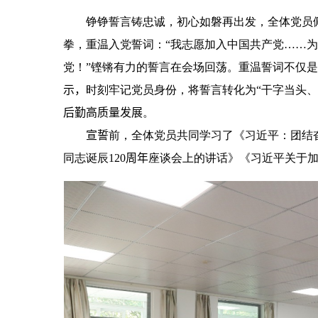
铮铮誓言铸忠诚，初心如磐再出发，全体党员
拳，重温入党誓词：“我志愿加入中国共产党……
党！”铿锵有力的誓言在会场回荡。重温誓词不仅
示，
时刻牢记党员身份，将誓言转化为“干字当头
后勤高质量发展
。
宣誓
前，全体党员共同学习了《习近平：团结
同志诞辰120
周年
座谈会上的讲话》《习近平关于