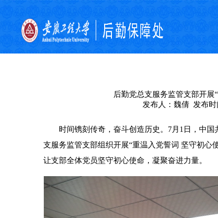
后勤党总支服务监管支部开展“
发布人：魏倩 发布时间：
时间镌刻传奇，奋斗创造历史。7月1日，中国
支服务监管支部组织开展“重温入党誓词 坚守初心
让支部全体党员坚守初心使命，凝聚奋进力量。