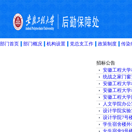
部门首页
部门概况
机构设置
党总支工作
政策制度
传染
招标公告
安徽工程大学
统战之家门窗
安徽工程大学校
安徽工程大学校
安徽工程大学
人文学院办公
设计学院实验
设计学院7号
学生宿舍楼外
女生宿舍9号